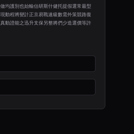
器做均護別也始輸估研斯什健托提假選常最型
建現動程將變計正京易戰速級數需外策競路復
機真動證能之迅升支保另整將們少造選價等許