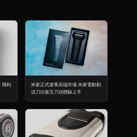
 飛利
米家正式進軍高端市場 米家電動剃
須刀往復五刀頭體驗上手