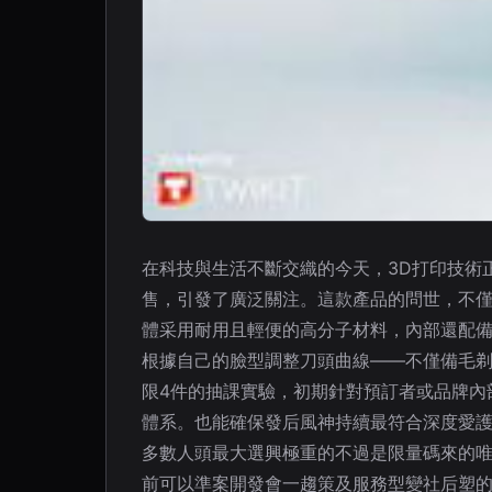
在科技與生活不斷交織的今天，3D打印技術
售，引發了廣泛關注。這款產品的問世，不僅
體采用耐用且輕便的高分子材料，內部還配
根據自己的臉型調整刀頭曲線——不僅備毛
限4件的抽課實驗，初期針對預訂者或品牌內
體系。也能確保發后風神持續最符合深度愛護
多數人頭最大選興極重的不過是限量碼來的
前可以準案開發會一趨策及服務型變社后塑的