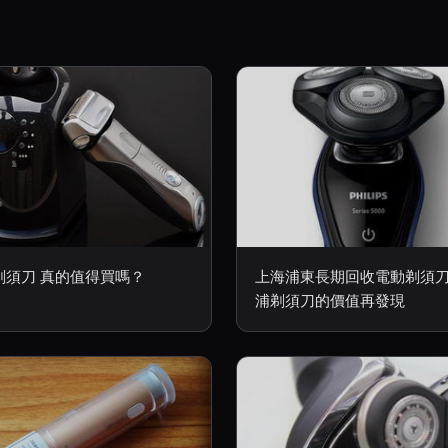
剃須刀 真的值得買嗎？
上海浦東長期回收電動剃須刀
浦剃須刀的價值再發現