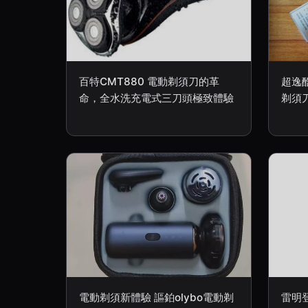
百特CMT880 電動剃須刀的革
超逸
命，全水洗充電式三刀頭極致體驗
剃須
電動剃須新體驗 謳鉑olybo電動剃
雷明