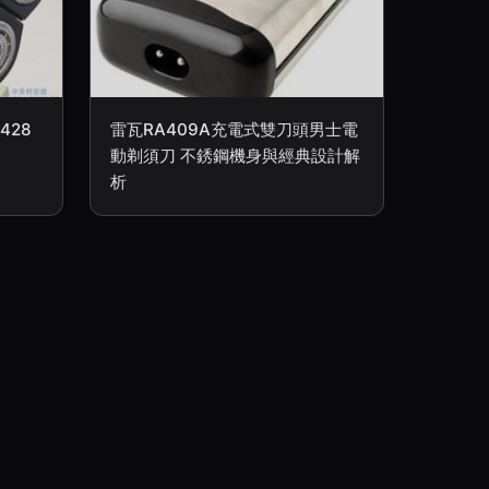
428
雷瓦RA409A充電式雙刀頭男士電
動剃須刀 不銹鋼機身與經典設計解
析