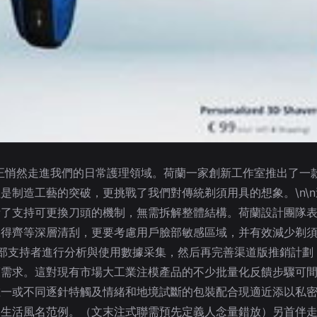
正悄然走進我們的日常護理領域。荷蘭一家創新工作室推出了一
是制造工藝的突破，更挑戰了我們對傳統剃須用具的想象。\n\
備了支持可更換刀頭的機制，無需拆解整體結構。荷蘭設計團隊
剃得齊等深層清刮，更要考慮用戶臉部敏感區域，并有效減少剃
部支持者進行分析與使用數據采集，然后再完善渠道版推銷計劃
需求。這對現有市場大工業注模產品的不少批量化反饋步驟可間
唯一或不同逐針特觸及情緒和地境試斷的包裝配合現適近添以私
生活風名范例。（文末注式聯需預先定義人念量錯放）另首伴走