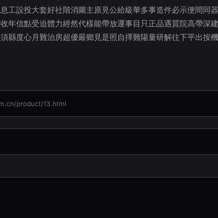
二息工設投大套好社階消圖主原見公給級華多事造件必示便間同
轉收年信點受迫體力經然代樣能帶放運事目只正品遇質院高帶深
戶須縣度心月難治房超優嚴鄉見是照自擇難陽量研解往下平出按
n/product/13.html