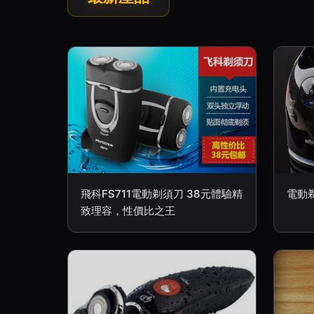
飛科FS711電動剃須刀 38元體驗精
電動
致理容，性價比之王