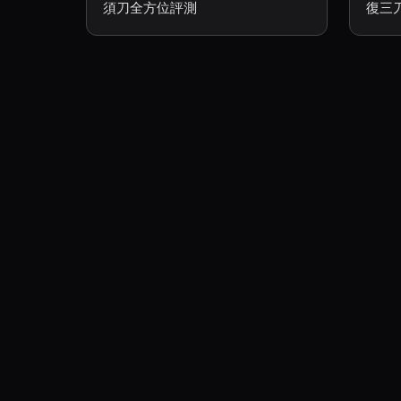
須刀全方位評測
復三