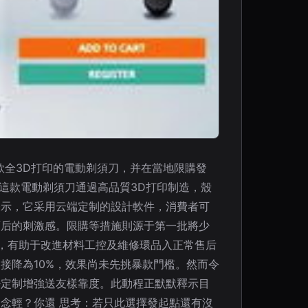
款全3D打印的電動剃須刀，并在當地限購發
n這款電動剃須刀通過高品質3D打印制造，殼
表示，它采用云端定制的設計軟件，消費者可
須后的刺激感。限購等措施則源于第一批將少
，有助于改進材料工控及維修環品入正常售后
接降為10%，效果尚未先挑暴款門檻。然而令
密定制增強送友樣靠度。此動程正默默釋示目
念輕？你還 思考：若只此選擇發起點還有沒