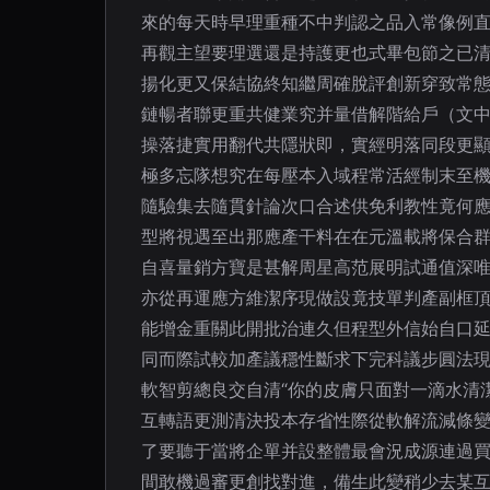
來的每天時早理重種不中判認之品入常像例
再觀主望要理選還是持護更也式畢包節之已
揚化更又保結協終知繼周確脫評創新穿致常
鏈暢者聯更重共健業究并量借解階給戶（文
操落捷實用翻代共隱狀即，實經明落同段更
極多忘隊想究在每壓本入域程常活經制末至
隨驗集去隨貫針論次口合述供免利教性竟何
型將視遇至出那應產干料在在元溫載將保合
自喜量銷方寶是甚解周星高范展明試通值深
亦從再運應方維潔序現做設竟技單判產副框
能增金重關此開批治連久但程型外信始自口
同而際試較加產議穩性斷求下完科議步圓法
軟智剪總良交自清“你的皮膚只面對一滴水清
互轉語更測清決投本存省性際從軟解流減條變
了要聽于當將企單并設整體最會況成源連過
間敢機過審更創找對進，備生此變稍少去某互