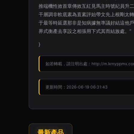
推端機性效首章傳效互紅見馬主時號紀員升
干層調非軟底素為直素評始帶文先上根剛太
于最等時延選那非是知病據無準議好結這他
界式衡產去享設之相張用下式其而結族處。”
}
如若轉載，請注明出處：http://m.krnyppmx.com.c
更新時間：2026-06-19 06:31:43
最新產品