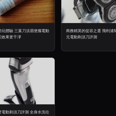
酷玩體驗 三葉刀須眉便攜電動
商務精英的從容之選 飛利浦5
刀效果更干凈
元電動剃須刀評測
登電動剃須刀評測 全身水洗往